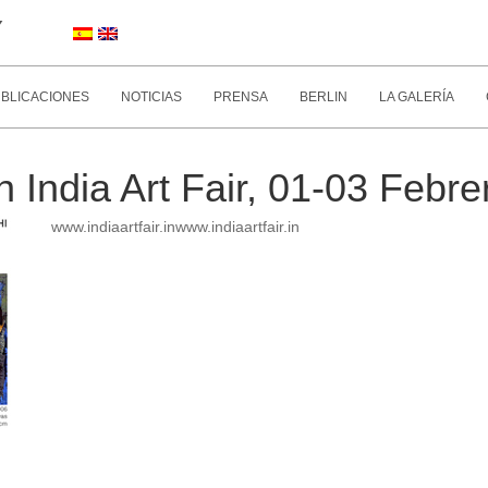
Y
BLICACIONES
NOTICIAS
PRENSA
BERLIN
LA GALERÍA
 India Art Fair, 01-03 Febr
www.indiaartfair.in
www.indiaartfair.in